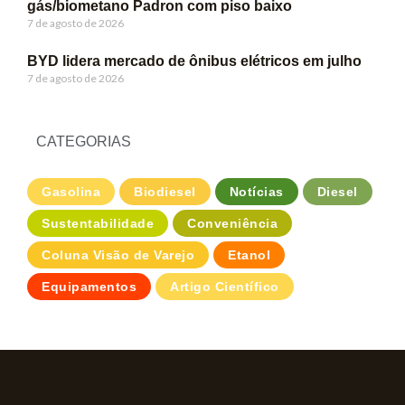
gás/biometano Padron com piso baixo
7 de agosto de 2026
BYD lidera mercado de ônibus elétricos em julho
7 de agosto de 2026
CATEGORIAS
Gasolina
Biodiesel
Notícias
Diesel
Sustentabilidade
Conveniência
Coluna Visão de Varejo
Etanol
Equipamentos
Artigo Científico