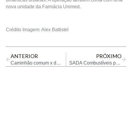
nova unidade da Farmácia Unimed.
Crédito Imagem: Alex Battistel
Prev
Next
ANTERIOR
PRÓXIMO
Caminhão comum x de corrida: o que muda nas pistas?
SADA Combustíveis projeta alta de 20% em 2026