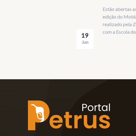
Estão abertas as
edição do Molda
realizado pela 
com a Escola do
19
Jun