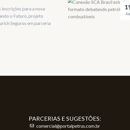
1
 inscrições para a nova
Ju
ndo o Futuro, projeto
Zurich Seguros em parceria
PARCERIAS E SUGESTÕES:
comercial@portalpetrus.com.br