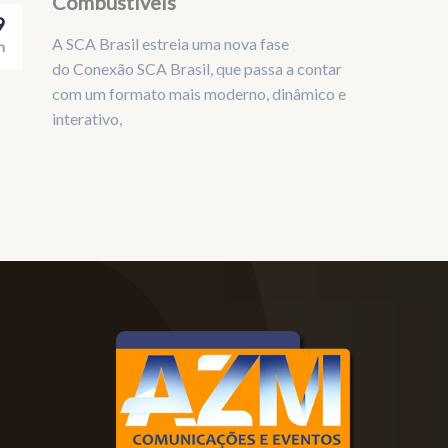
Combustíveis
9
A SCA Brasil estreia uma nova fase
n
do Conexão SCA Brasil, que passa a contar
com um formato mais moderno, dinâmico e
interativo,