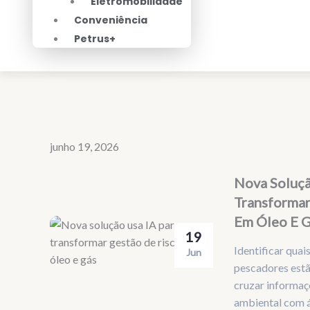
Eletromobilidade
Conveniência
Petrus+
junho 19, 2026
Nova Soluçã
Transformar
Em Óleo E 
19
Identificar qua
Jun
pescadores estã
cruzar informaç
ambiental com á