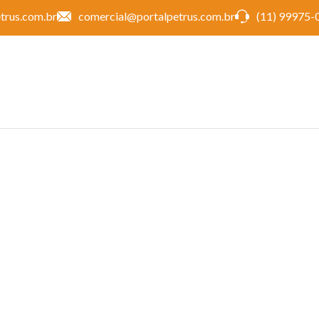
trus.com.br
comercial@portalpetrus.com.br
(11) 99975-