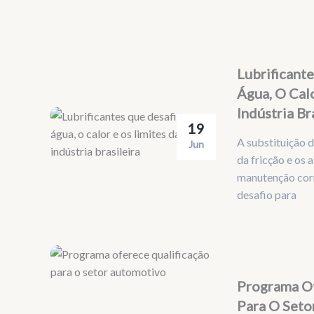
Lubrificant
Água, O Cal
Indústria Br
19
A substituição 
Jun
da fricção e os 
manutenção cor
desafio para
Programa Of
Para O Seto