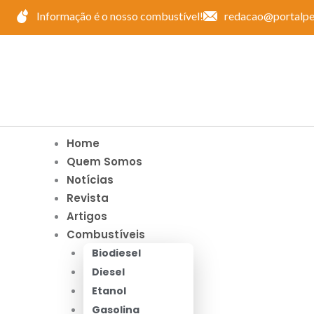
Ir
Informação é o nosso combustível!
redacao@portalpe
para
o
conteúdo
Home
Quem Somos
Notícias
Revista
Artigos
Combustíveis
Biodiesel
Diesel
Etanol
Gasolina