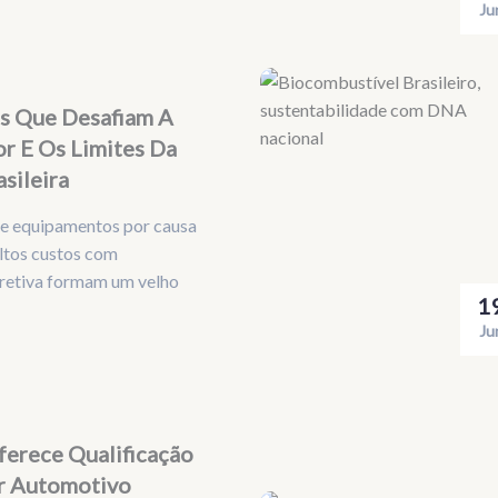
Ju
es Que Desafiam A
or E Os Limites Da
asileira
de equipamentos por causa
altos custos com
retiva formam um velho
1
Ju
erece Qualificação
r Automotivo