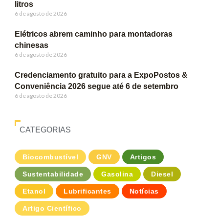
litros
6 de agosto de 2026
Elétricos abrem caminho para montadoras
chinesas
6 de agosto de 2026
Credenciamento gratuito para a ExpoPostos &
Conveniência 2026 segue até 6 de setembro
6 de agosto de 2026
CATEGORIAS
Biocombustível
GNV
Artigos
Sustentabilidade
Gasolina
Diesel
Etanol
Lubrificantes
Notícias
Artigo Científico