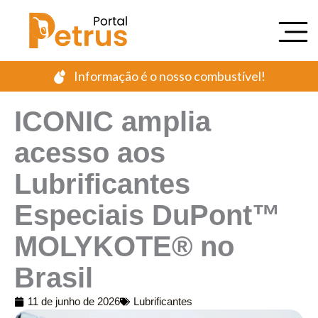
Ir
para
o
conteúdo
Informação é o nosso combustível!
ICONIC amplia
acesso aos
Lubrificantes
Especiais DuPont™
MOLYKOTE® no
Brasil
11 de junho de 2026
Lubrificantes