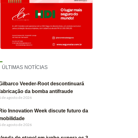
ÚLTIMAS NOTÍCIAS
Gilbarco Veeder-Root descontinuará
fabricação da bomba antifraude
6 de agosto de 2026
Rio Innovation Week discute futuro da
mobilidade
6 de agosto de 2026
Venda de etanol em junho supera os 3