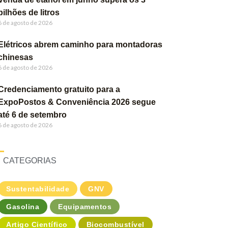
bilhões de litros
6 de agosto de 2026
Elétricos abrem caminho para montadoras
chinesas
6 de agosto de 2026
Credenciamento gratuito para a
ExpoPostos & Conveniência 2026 segue
até 6 de setembro
6 de agosto de 2026
CATEGORIAS
Sustentabilidade
GNV
Gasolina
Equipamentos
Artigo Científico
Biocombustível