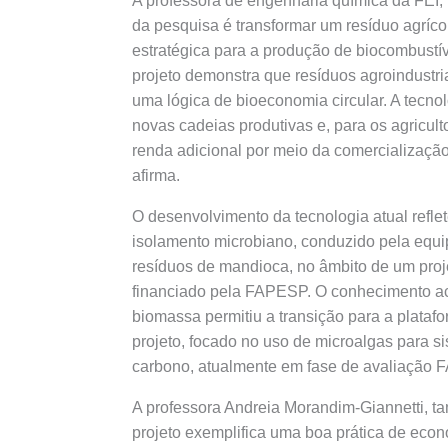
A professora de engenharia química da FEI, 
da pesquisa é transformar um resíduo agríco
estratégica para a produção de biocombustíve
projeto demonstra que resíduos agroindustri
uma lógica de bioeconomia circular. A tecnol
novas cadeias produtivas e, para os agricult
renda adicional por meio da comercialização
afirma.
O desenvolvimento da tecnologia atual refle
isolamento microbiano, conduzido pela equi
resíduos de mandioca, no âmbito de um proj
financiado pela FAPESP. O conhecimento ac
biomassa permitiu a transição para a plata
projeto, focado no uso de microalgas para si
carbono, atualmente em fase de avaliação
A professora Andreia Morandim-Giannetti, t
projeto exemplifica uma boa prática de econo