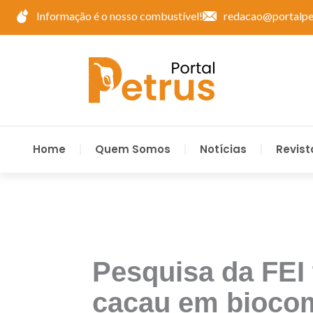
Ir
Informação é o nosso combustível!
redacao@portalpe
para
o
conteúdo
Home
Quem Somos
Notícias
Revist
Pesquisa da FEI
cacau em biocom