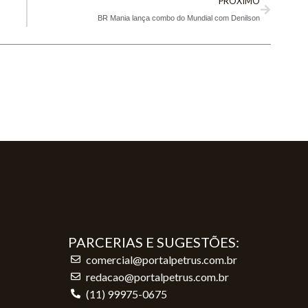
PRÓXIMO
BR Mania lança combo do Mundial com Denilson
PARCERIAS E SUGESTÕES:
comercial@portalpetrus.com.br
redacao@portalpetrus.com.br
(11) 99975-0675