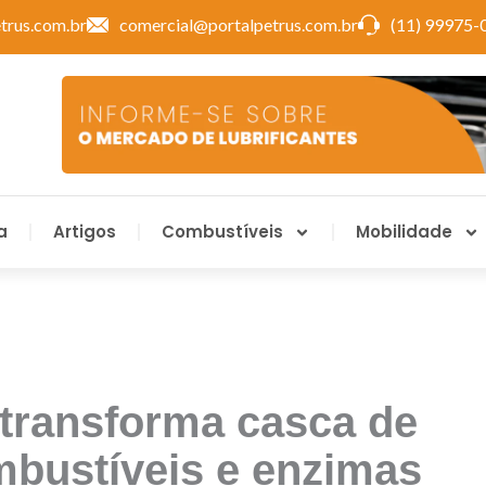
trus.com.br
comercial@portalpetrus.com.br
(11) 99975-
a
Artigos
Combustíveis
Mobilidade
 transforma casca de
bustíveis e enzimas