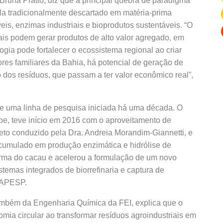
Bruna Pratto, diz que a principal quebra de paradigma
la tradicionalmente descartado em matéria-prima
is, enzimas industriais e bioprodutos sustentáveis. “O
ais podem gerar produtos de alto valor agregado, em
ogia pode fortalecer o ecossistema regional ao criar
ores familiares da Bahia, há potencial de geração de
 dos resíduos, que passam a ter valor econômico real”,
te uma linha de pesquisa iniciada há uma década. O
pe, teve início em 2016 com o aproveitamento de
eto conduzido pela Dra. Andreia Morandim-Giannetti, e
umulado em produção enzimática e hidrólise de
forma do cacau e acelerou a formulação de um novo
stemas integrados de biorrefinaria e captura de
 FAPESP.
ambém da Engenharia Química da FEI, explica que o
mia circular ao transformar resíduos agroindustriais em