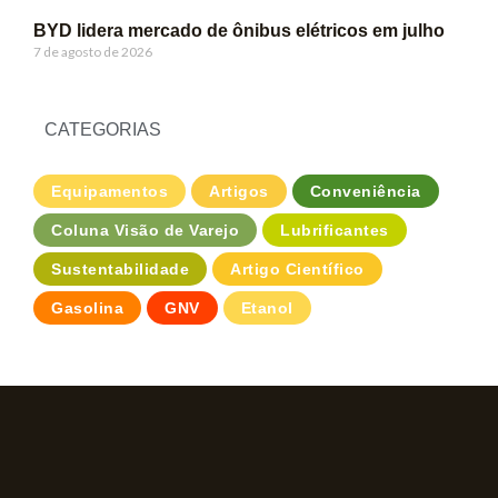
BYD lidera mercado de ônibus elétricos em julho
7 de agosto de 2026
CATEGORIAS
Equipamentos
Artigos
Conveniência
Coluna Visão de Varejo
Lubrificantes
Sustentabilidade
Artigo Científico
Gasolina
GNV
Etanol