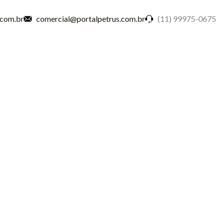
.com.br
comercial@portalpetrus.com.br
(11) 99975-0675