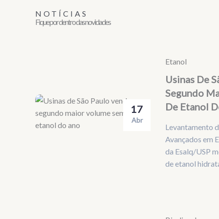
NOTÍCIAS
Fique por dentro das novidades
Etanol
Usinas De 
Segundo Ma
De Etanol 
17
Abr
Levantamento d
Avançados em E
da Esalq/USP m
de etanol hidra