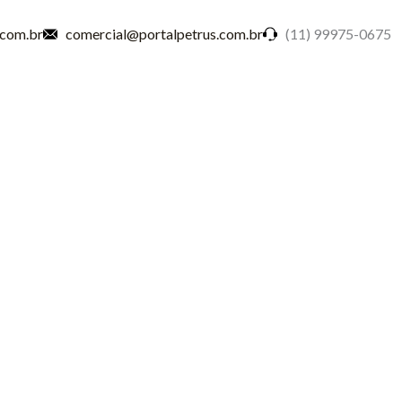
.com.br
comercial@portalpetrus.com.br
(11) 99975-0675