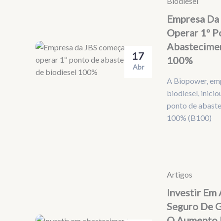
Biodiesel
Empresa Da
Operar 1º P
Abastecimen
17
100%
Abr
A Biopower, em
biodiesel, inici
ponto de abaste
100% (B100)
Artigos
Investir Em
Seguro De 
O Aumento 