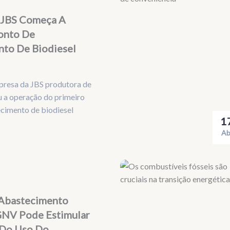
 JBS Começa A
onto De
to De Biodiesel
presa da JBS produtora de
ou a operação do primeiro
cimento de biodiesel
1
Ab
 Abastecimento
GNV Pode Estimular
Do Uso Do