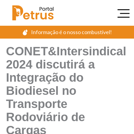
Ir
para
o
conteúdo
Informação é o nosso combustível!
CONET&Intersindical
2024 discutirá a
Integração do
Biodiesel no
Transporte
Rodoviário de
Cargas