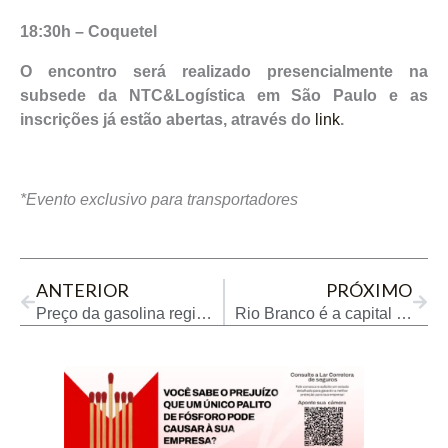
18:30h – Coquetel
O encontro será realizado presencialmente na
subsede da NTC&Logística em São Paulo e as
inscrições já estão abertas, através do
link
.
*Evento exclusivo para transportadores
Prev
Next
ANTERIOR
PRÓXIMO
Preço da gasolina registra alta (0,26%) na segunda semana de fevereiro, com média nacional de R$ 5,954 por litro
Rio Branco é a capital com o diesel comum mais caro no Brasil