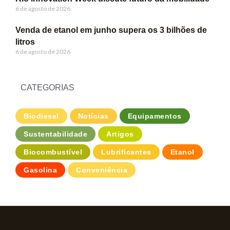
6 de agosto de 2026
Venda de etanol em junho supera os 3 bilhões de
litros
6 de agosto de 2026
CATEGORIAS
Biodiesel
Notícias
Equipamentos
Sustentabilidade
Artigos
Biocombustível
Lubrificantes
Etanol
Gasolina
Conveniência