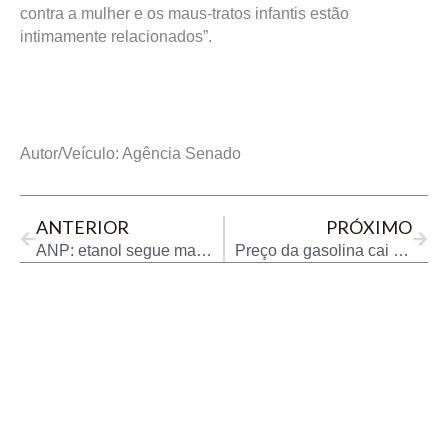
contra a mulher e os maus-tratos infantis estão
intimamente relacionados”.
Autor/Veículo: Agência Senado
Prev
Next
ANTERIOR
PRÓXIMO
ANP: etanol segue mais competitivo em relação à gasolina em 13 estados e no DF
Preço da gasolina cai 0,17% e do etanol sobe 0,54% no início de março, aponta levantamento