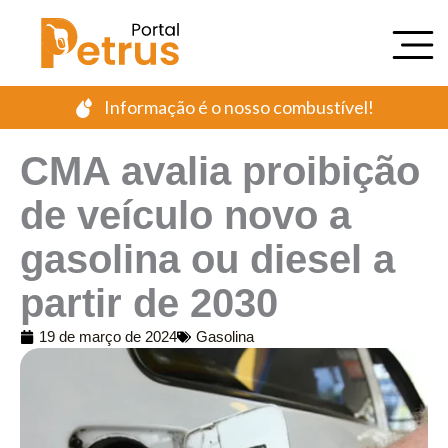
Ir
para
o
conteúdo
Informação é o nosso combustível!
CMA avalia proibição
de veículo novo a
gasolina ou diesel a
partir de 2030
19 de março de 2024
Gasolina