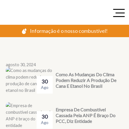
Ir
para
o
conteúdo
Informação é o nosso combustível!
agosto 30, 2024
Como As Mudanças Do Clima
Podem Reduzir A Produção De
30
Cana E Etanol No Brasil
Ago
Empresa De Combustível
Cassada Pela ANP É Braço Do
30
PCC, Diz Entidade
Ago