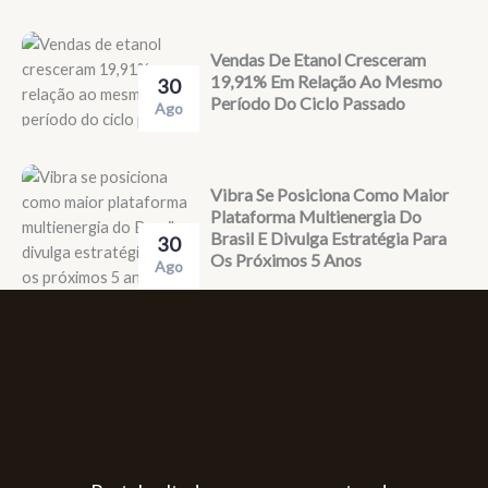
Vendas De Etanol Cresceram
19,91% Em Relação Ao Mesmo
30
Período Do Ciclo Passado
Ago
Vibra Se Posiciona Como Maior
Plataforma Multienergia Do
Brasil E Divulga Estratégia Para
30
Os Próximos 5 Anos
Ago