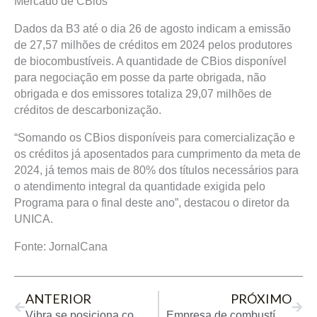
Mercado de CBios
Dados da B3 até o dia 26 de agosto indicam a emissão
de 27,57 milhões de créditos em 2024 pelos produtores
de biocombustíveis. A quantidade de CBios disponível
para negociação em posse da parte obrigada, não
obrigada e dos emissores totaliza 29,07 milhões de
créditos de descarbonização.
“Somando os CBios disponíveis para comercialização e
os créditos já aposentados para cumprimento da meta de
2024, já temos mais de 80% dos títulos necessários para
o atendimento integral da quantidade exigida pelo
Programa para o final deste ano”, destacou o diretor da
UNICA.
Fonte: JornalCana
Prev
Next
ANTERIOR
PRÓXIMO
Vibra se posiciona como maior plataforma multienergia do Brasil e divulga estratégia para os próximos 5 anos
Empresa de combustível cassada pela ANP é braço do PCC, diz entidade