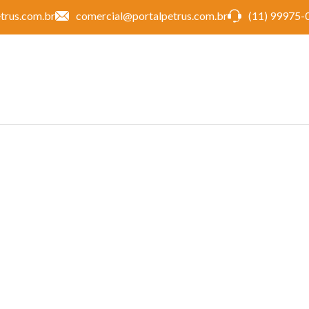
trus.com.br
comercial@portalpetrus.com.br
(11) 99975-