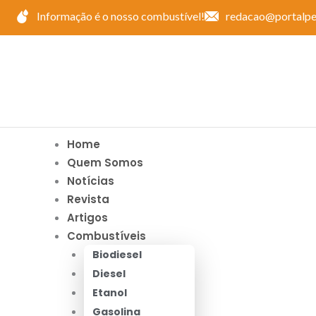
Ir
Informação é o nosso combustível!
redacao@portalpe
para
o
conteúdo
Home
Quem Somos
Notícias
Revista
Artigos
Combustíveis
Biodiesel
Diesel
Etanol
Gasolina