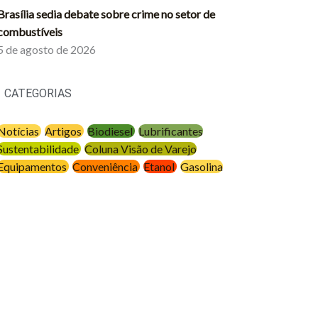
Brasília sedia debate sobre crime no setor de
combustíveis
5 de agosto de 2026
CATEGORIAS
Notícias
Artigos
Biodiesel
Lubrificantes
Sustentabilidade
Coluna Visão de Varejo
Equipamentos
Conveniência
Etanol
Gasolina