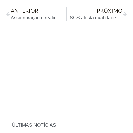
ANTERIOR
PRÓXIMO
Assombração e realidade no mercado de combustíveis
SGS atesta qualidade do biocombustível Be8 BeVant® na Europa
ÚLTIMAS NOTÍCIAS