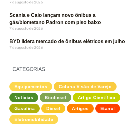
7 de agosto de 2026
Scania e Caio lançam novo ônibus a
gás/biometano Padron com piso baixo
7 de agosto de 2026
BYD lidera mercado de ônibus elétricos em julho
7 de agosto de 2026
CATEGORIAS
Equipamentos
Coluna Visão de Varejo
Notícias
Biodiesel
Artigo Científico
Gasolina
Diesel
Artigos
Etanol
Eletromobilidade