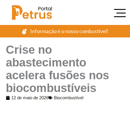
Ir
para
o
conteúdo
Informação é o nosso combustível!
Crise no
abastecimento
acelera fusões nos
biocombustíveis
12 de maio de 2026
Biocombustível