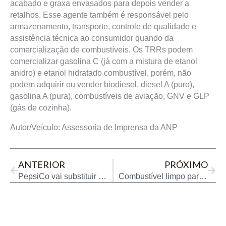
acabado e graxa envasados para depois vender a
retalhos. Esse agente também é responsável pelo
armazenamento, transporte, controle de qualidade e
assistência técnica ao consumidor quando da
comercialização de combustíveis. Os TRRs podem
comercializar gasolina C (já com a mistura de etanol
anidro) e etanol hidratado combustível, porém, não
podem adquirir ou vender biodiesel, diesel A (puro),
gasolina A (pura), combustíveis de aviação, GNV e GLP
(gás de cozinha).
Autor/Veículo: Assessoria de Imprensa da ANP
Prev
Next
ANTERIOR
PRÓXIMO
PepsiCo vai substituir combustíveis fósseis por biometano em fábricas e caminhões
Combustível limpo para avião atrai gigantes do mercado enquanto produção patina