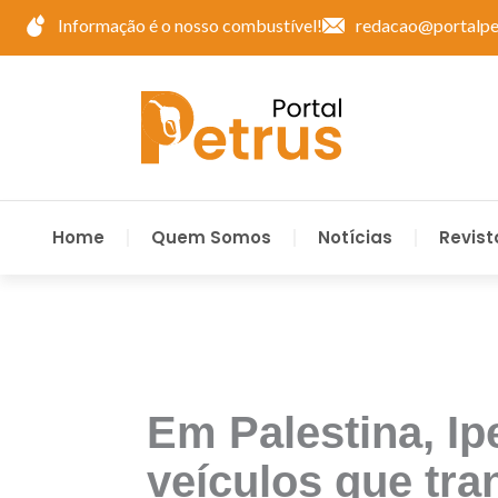
Ir
Informação é o nosso combustível!
redacao@portalpe
para
o
conteúdo
Home
Quem Somos
Notícias
Revist
Em Palestina, Ip
veículos que tr