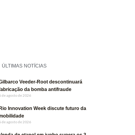
ÚLTIMAS NOTÍCIAS
Gilbarco Veeder-Root descontinuará
fabricação da bomba antifraude
6 de agosto de 2026
Rio Innovation Week discute futuro da
mobilidade
6 de agosto de 2026
Venda de etanol em junho supera os 3