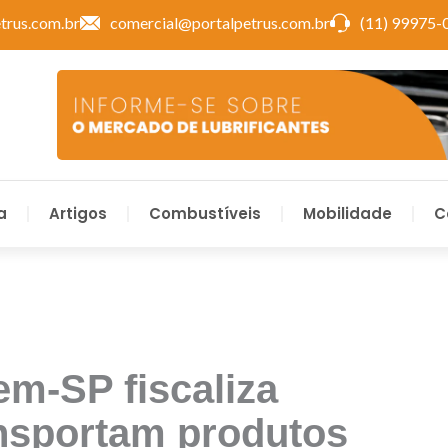
trus.com.br
comercial@portalpetrus.com.br
(11) 99975-
a
Artigos
Combustíveis
Mobilidade
C
em-SP fiscaliza
ansportam produtos