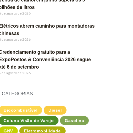
bilhões de litros
6 de agosto de 2026
Elétricos abrem caminho para montadoras
chinesas
6 de agosto de 2026
Credenciamento gratuito para a
ExpoPostos & Conveniência 2026 segue
até 6 de setembro
6 de agosto de 2026
CATEGORIAS
Biocombustível
Diesel
Coluna Visão de Varejo
Gasolina
GNV
Eletromobilidade