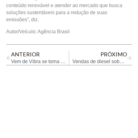
conteúdo renovável e atender ao mercado que busca
soluções sustentáveis para a redução de suas
emissões”, diz.
Autor/Veículo: Agência Brasil
Prev
Next
ANTERIOR
PRÓXIMO
Vem de Vibra se torna a maior convenção realizada pela Distribuidora
Vendas de diesel sobem 11,7% e têm recorde para janeiro, diz ANP