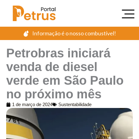
Ir
para
o
conteúdo
Informação é o nosso combustível!
Petrobras iniciará
venda de diesel
verde em São Paulo
no próximo mês
1 de março de 2024
Sustentabilidade