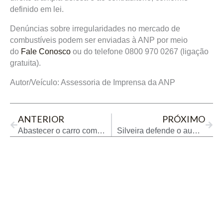
definido em lei.
Denúncias sobre irregularidades no mercado de
combustíveis podem ser enviadas à ANP por meio
do
Fale Conosco
ou do telefone 0800 970 0267 (ligação
gratuita).
Autor/Veículo: Assessoria de Imprensa da ANP
Prev
Next
ANTERIOR
PRÓXIMO
Abastecer o carro com etanol é mais vantajoso que gasolina em oito estados e no DF
Silveira defende o aumento da mistura de biodiesel no diesel para 25%