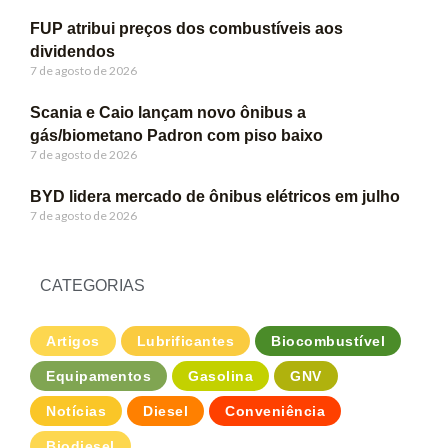
FUP atribui preços dos combustíveis aos
dividendos
7 de agosto de 2026
Scania e Caio lançam novo ônibus a
gás/biometano Padron com piso baixo
7 de agosto de 2026
BYD lidera mercado de ônibus elétricos em julho
7 de agosto de 2026
CATEGORIAS
Artigos
Lubrificantes
Biocombustível
Equipamentos
Gasolina
GNV
Notícias
Diesel
Conveniência
Biodiesel