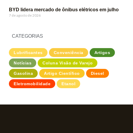
BYD lidera mercado de ônibus elétricos em julho
7 de agosto de 2026
CATEGORIAS
Lubrificantes
Conveniência
Artigos
Notícias
Coluna Visão de Varejo
Gasolina
Artigo Científico
Diesel
Eletromobilidade
Etanol