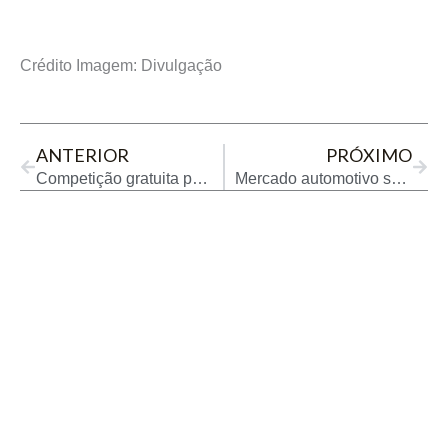
Crédito Imagem: Divulgação
Prev
Next
ANTERIOR
PRÓXIMO
Competição gratuita para caminhoneiros premiará campeão com Volkswagen zero km
Mercado automotivo segue aquecido apesar dos preços