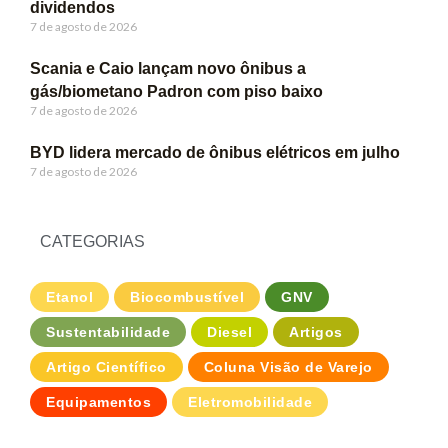
dividendos
7 de agosto de 2026
Scania e Caio lançam novo ônibus a
gás/biometano Padron com piso baixo
7 de agosto de 2026
BYD lidera mercado de ônibus elétricos em julho
7 de agosto de 2026
CATEGORIAS
Etanol
Biocombustível
GNV
Sustentabilidade
Diesel
Artigos
Artigo Científico
Coluna Visão de Varejo
Equipamentos
Eletromobilidade